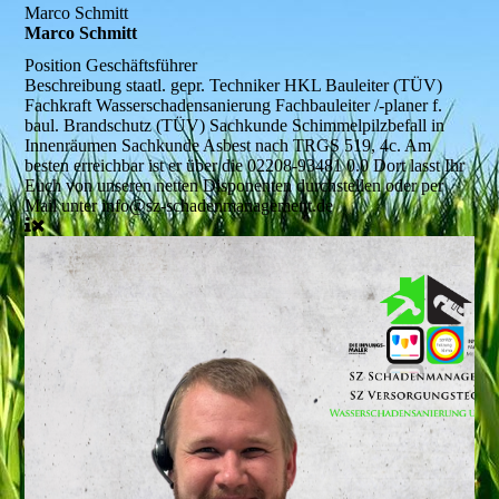
Marco Schmitt
Marco Schmitt
Position
Geschäftsführer
Beschreibung
staatl. gepr. Techniker HKL Bauleiter (TÜV)
Fachkraft Wasserschadensanierung Fachbauleiter /-planer f.
baul. Brandschutz (TÜV) Sachkunde Schimmelpilzbefall in
Innenräumen Sachkunde Asbest nach TRGS 519, 4c. Am
besten erreichbar ist er über die 02208-93481 0.0 Dort lasst Ihr
Euch von unseren netten Disponenten durchstellen oder per
Mail unter info@sz-schadenmanagement.de