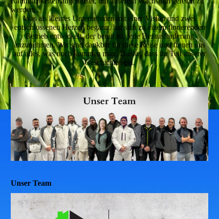
Räumlichkeiten angemietet, um unserem Wachstum gerecht zu
werden.
Was als kleines Unternehmen mit einer Vision und zwei
entschlossenen Herzen begann, hat sich zu einem florierenden
Betrieb entwickelt, der bereit ist, jede Herausforderung
anzunehmen. Wir sind dankbar für diese Reise und freuen uns
auf alles, was noch kommen mag. Danke, dass ihr Teil unserer
Geschichte seid.
Unser Team