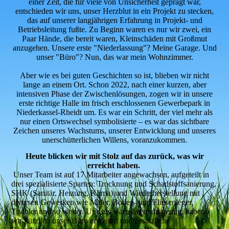
einer Zeit, die für viele von Unsicherheit geprägt war,
entschieden wir uns, unser Herzblut in ein Projekt zu stecken,
das auf unserer langjährigen Erfahrung in Projekt- und
Betriebsleitung fußte. Zu Beginn waren es nur wir zwei, ein
Paar Hände, die bereit waren, Kleinschäden mit Großmut
anzugehen. Unsere erste "Niederlassung"? Meine Garage. Und
unser "Büro"? Nun, das war mein Wohnzimmer.
Aber wie es bei guten Geschichten so ist, blieben wir nicht
lange an einem Ort. Schon 2022, nach einer kurzen, aber
intensiven Phase der Zwischenlösungen, zogen wir in unsere
erste richtige Halle im frisch erschlossenen Gewerbepark in
Niederkassel-Rheidt um. Es war ein Schritt, der viel mehr als
nur einen Ortswechsel symbolisierte – es war das sichtbare
Zeichen unseres Wachstums, unserer Entwicklung und unseres
unerschütterlichen Willens, voranzukommen.
Heute blicken wir mit Stolz auf das zurück, was wir
erreicht haben.
Unser Team ist auf 17 Mitarbeiter angewachsen, aufgeteilt in
drei spezialisierte Sparten: Trocknung und Schadstoffsanierung,
SHK (Sanitär, Heizung, Klima) und Wiederherstellung mit
diversen Gewerken wie Maler, Boden- und Fliesenleger,
Tischler und so weiter. Und als wäre das nicht genug, haben
wir kürzlich unser Büro erweitert und zusätzliche