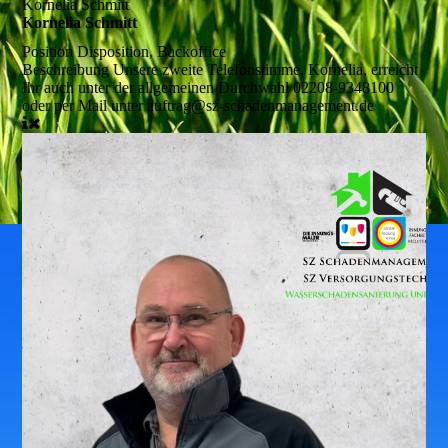
Kornelia Schmitt
Kornelia Schmitt
Position
Disposition, Backoffice
Beschreibung
Unsere zweite Telefonstimme, Kornelia, erreicht
Ihr auch unter der allgemeinen Durchwahl 02208-9348100
oder per Mail unter auftrag@sz-schadenmanagement.de