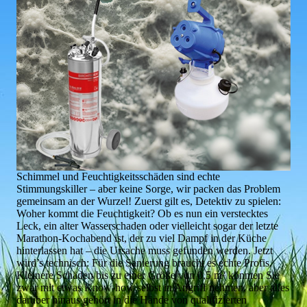
Schimmel und Feuchtigkeitsschäden sind echte
Stimmungskiller – aber keine Sorge, wir packen das Problem
gemeinsam an der Wurzel! Zuerst gilt es, Detektiv zu spielen:
Woher kommt die Feuchtigkeit? Ob es nun ein verstecktes
Leck, ein alter Wasserschaden oder vielleicht sogar der letzte
Marathon-Kochabend ist, der zu viel Dampf in der Küche
hinterlassen hat – die Ursache muss gefunden werden. Jetzt
wird’s technisch: Für die Sanierung braucht es echte Profis.
Kleinere Schäden bis zu einer Größe von 0,5 m² könnten Sie
zwar mit etwas Know-how selbst in Angriff nehmen, aber alles
darüber hinaus gehört in die Hände von qualifizierten