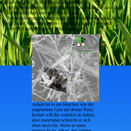
Fachkräften. Die Mindestqualifikation für
Schimmelsanierungen über 0,5 m² umfasst nicht nur das nötige
Fachwissen, sondern auch die richtigen
Arbeitsschutzmaßnahmen nach der Biostoffverordnung. Also,
ran an die Schimmelsporen – mit uns in Ihrem Team und
unserer Expertise ist kein Schaden zu groß!
Asbest ist so ein bisschen wie der
ungebetene Gast auf deiner Party:
Keiner will ihn wirklich da haben,
aber manchmal schleicht er sich
eben doch ein. Wenn er dann
erstmal da ist, gilt es, ihn wieder