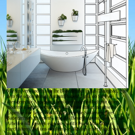
Mit uns verwandelt sich Ihr Badezimmer in das Traumbad, von
dem Sie schon immer geträumt haben! Egal, ob Sie eine
altersgerechte Anpassung benötigen oder einfach nur einen
modernen Touch wünschen, wir stehen Ihnen mit unserer
Expertise zur Seite. Wir übernehmen die Sanierung Ihres
Badezimmers komplett – und das Beste daran ist, dass wir alle
Arbeiten mit unseren eigenen qualifizierten Mitarbeitern
durchführen. Bei uns erhalten Sie alles aus einer Hand, von der
Planung bis zur Ausführung, sodass Sie sich entspannt