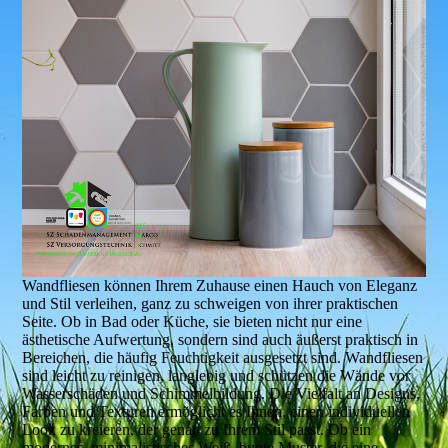
Wandfliesen können Ihrem Zuhause einen Hauch von Eleganz
und Stil verleihen, ganz zu schweigen von ihrer praktischen
Seite. Ob in Bad oder Küche, sie bieten nicht nur eine
ästhetische Aufwertung, sondern sind auch äußerst praktisch in
Bereichen, die häufig Feuchtigkeit ausgesetzt sind. Wandfliesen
sind leicht zu reinigen, langlebig und schützen die Wände vor
Wasserschäden und Schimmelbildung. Die Vielfalt an Designs,
Farben und Texturen ermöglicht es Ihnen, einen individuellen
Look zu kreieren, der genau zu Ihrem Stil passt. Ob ein
modernes, minimalistisches Weiß, bunte Muster, die eine